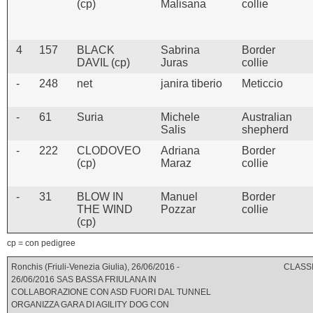
(cp)
Malisana
collie
4
157
BLACK
Sabrina
Border
DAVIL (cp)
Juras
collie
-
248
net
janira tiberio
Meticcio
-
61
Suria
Michele
Australian
Salis
shepherd
-
222
CLODOVEO
Adriana
Border
(cp)
Maraz
collie
-
31
BLOW IN
Manuel
Border
THE WIND
Pozzar
collie
(cp)
cp = con pedigree
Ronchis (Friuli-Venezia Giulia), 26/06/2016 -
CLASSI
26/06/2016 SAS BASSA FRIULANA IN
COLLABORAZIONE CON ASD FUORI DAL TUNNEL
ORGANIZZA GARA DI AGILITY DOG CON