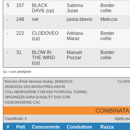
5
157
BLACK
Sabrina
Border
DAVIL (cp)
Juras
collie
-
248
net
janira tiberio
Meticcio
-
222
CLODOVEO
Adriana
Border
(cp)
Maraz
collie
-
31
BLOW IN
Manuel
Border
THE WIND
Pozzar
collie
(cp)
cp = con pedigree
Ronchis (Friuli-Venezia Giulia), 26/06/2016 -
CLASSI
26/06/2016 SAS BASSA FRIULANA IN
COLLABORAZIONE CON ASD FUORI DAL TUNNEL
ORGANIZZA GARA DI AGILITY DOG CON
ASSEGNAZIONE CAC
COMBINATA 
Classificato: 4
Agility 
#
Pett
Concorrente
Conduttore
Razza