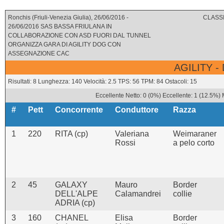
Ronchis (Friuli-Venezia Giulia), 26/06/2016 -
CLASSI
26/06/2016 SAS BASSA FRIULANA IN
COLLABORAZIONE CON ASD FUORI DAL TUNNEL
ORGANIZZA GARA DI AGILITY DOG CON
ASSEGNAZIONE CAC
AGILITY -
Risultati: 8 Lunghezza: 140 Velocità: 2.5 TPS: 56 TPM: 84 Ostacoli: 15
Eccellente Netto: 0 (0%) Eccellente: 1 (12.5%)
#
Pett
Concorrente
Conduttore
Razza
1
220
RITA (cp)
Valeriana
Weimaraner
Rossi
a pelo corto
2
45
GALAXY
Mauro
Border
DELL'ALPE
Calamandrei
collie
ADRIA (cp)
3
160
CHANEL
Elisa
Border