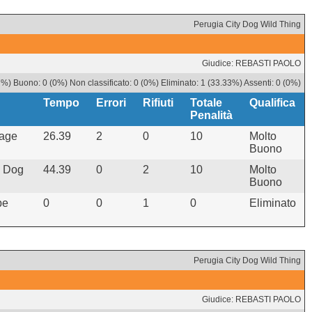
Perugia City Dog Wild Thing
Giudice: REBASTI PAOLO
7%) Buono: 0 (0%) Non classificato: 0 (0%) Eliminato: 1 (33.33%) Assenti: 0 (0%)
Tempo
Errori
Rifiuti
Totale
Qualifica
Penalità
lage
26.39
2
0
10
Molto
Buono
y Dog
44.39
0
2
10
Molto
Buono
pe
0
0
1
0
Eliminato
Perugia City Dog Wild Thing
Giudice: REBASTI PAOLO