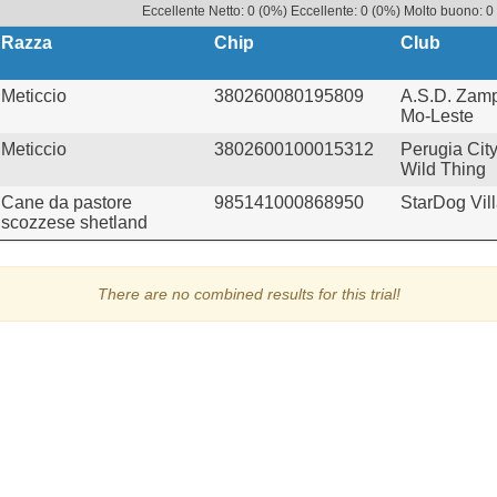
Eccellente Netto: 0 (0%) Eccellente: 0 (0%) Molto buono: 0
Razza
Chip
Club
Meticcio
380260080195809
A.S.D. Zam
Mo-Leste
Meticcio
3802600100015312
Perugia Cit
Wild Thing
Cane da pastore
985141000868950
StarDog Vil
scozzese shetland
There are no combined results for this trial!