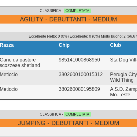
CLASSIFICA -
COMPLETATA
AGILITY - DEBUTTANTI - MEDIUM
Eccellente Netto: 0 (0%) Eccellente: 0 (0%) Molto buono: 2 (66.6
Razza
Chip
Club
Cane da pastore
985141000868950
StarDog Vil
scozzese shetland
Meticcio
3802600100015312
Perugia Cit
Wild Thing
Meticcio
380260080195809
A.S.D. Zam
Mo-Leste
CLASSIFICA -
COMPLETATA
JUMPING - DEBUTTANTI - MEDIUM