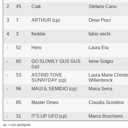
2
45
Ciak
Stefano Canu
3
7
ARTHUR (cp)
Omar Pisci
4
3
freddie
fabio sechi
-
52
Hero
Laura Era
-
80
GO SLOWLY GUS GUS
Irene Sotgiu
(cp)
-
53
ASTRID TOVE
Laura Marie Christi
SUNNYDAY (cp)
Willenbrock
-
96
MAUI IL SEMIDIO (cp)
Maria Serra
-
85
Master Omeo
Claudia Scordino
-
31
IT'S UP UFO (cp)
Marco Boschiero
cp = con pedigree