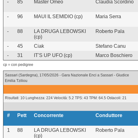
-
85
Master Omeo
Claudia Scordino
-
96
MAUI IL SEMIDIO (cp)
Maria Serra
-
88
LA DRUGA LEBOWSKI
Roberto Pala
(cp)
-
45
Ciak
Stefano Canu
-
31
IT'S UP UFO (cp)
Marco Boschiero
cp = con pedigree
Sassari (Sardegna), 17/05/2026 - Gara Nazionale Enci a Sassari - Giudice
Emilia Tziliou
Risultati: 10 Lunghezza: 224 Velocità: 5.2 TPS: 43 TPM: 64.5 Ostacoli: 21
#
Pett
Concorrente
Conduttore
1
88
LA DRUGA LEBOWSKI
Roberto Pala
(cp)