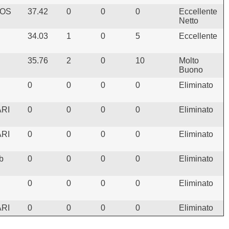
IOS
37.42
0
0
0
Eccellente
Netto
34.03
1
0
5
Eccellente
35.76
2
0
10
Molto
Buono
0
0
0
0
Eliminato
RI
0
0
0
0
Eliminato
RI
0
0
0
0
Eliminato
b
0
0
0
0
Eliminato
0
0
0
0
Eliminato
RI
0
0
0
0
Eliminato