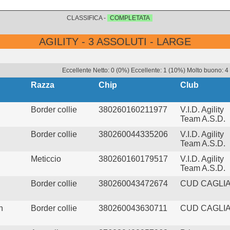
CLASSIFICA -
COMPLETATA
AGILITY - 3 ASSOLUTI - LARGE
Eccellente Netto: 0 (0%) Eccellente: 1 (10%) Molto buono: 4
Razza
Chip
Club
Border collie
380260160211977
V.I.D. Agility
Team A.S.D.
Border collie
380260044335206
V.I.D. Agility
Team A.S.D.
Meticcio
380260160179517
V.I.D. Agility
Team A.S.D.
Border collie
380260043472674
CUD CAGLIA
n
Border collie
380260043630711
CUD CAGLIA