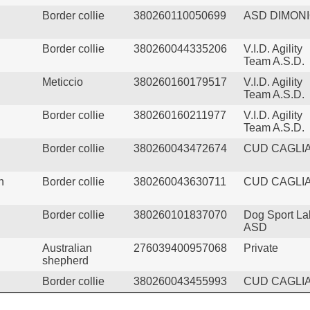
Border collie
380260110050699
ASD DIMON
Border collie
380260044335206
V.I.D. Agility
Team A.S.D.
Meticcio
380260160179517
V.I.D. Agility
Team A.S.D.
Border collie
380260160211977
V.I.D. Agility
Team A.S.D.
Border collie
380260043472674
CUD CAGLIA
n
Border collie
380260043630711
CUD CAGLIA
Border collie
380260101837070
Dog Sport La
ASD
Australian
276039400957068
Private
shepherd
Border collie
380260043455993
CUD CAGLIA