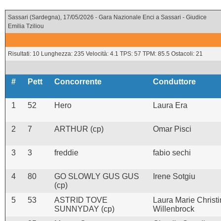
Sassari (Sardegna), 17/05/2026 - Gara Nazionale Enci a Sassari - Giudice
Emilia Tziliou
Risultati: 10 Lunghezza: 235 Velocità: 4.1 TPS: 57 TPM: 85.5 Ostacoli: 21
#
Pett
Concorrente
Conduttore
1
52
Hero
Laura Era
2
7
ARTHUR (cp)
Omar Pisci
3
3
freddie
fabio sechi
4
80
GO SLOWLY GUS GUS
Irene Sotgiu
(cp)
5
53
ASTRID TOVE
Laura Marie Christi
SUNNYDAY (cp)
Willenbrock