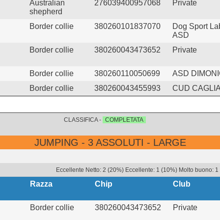
Australian
276039400957068
Private
shepherd
Border collie
380260101837070
Dog Sport La
ASD
Border collie
380260043473652
Private
Border collie
380260110050699
ASD DIMON
Border collie
380260043455993
CUD CAGLIA
CLASSIFICA -
COMPLETATA
JUMPING - 3 ASSOLUTI - LARGE
Eccellente Netto: 2 (20%) Eccellente: 1 (10%) Molto buono: 1 
Razza
Chip
Club
Border collie
380260043473652
Private