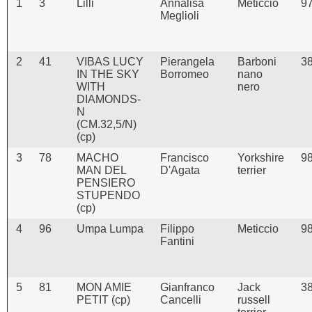
1
3
Lilli
Annalisa
Meticcio
9
Meglioli
2
41
VIBAS LUCY
Pierangela
Barboni
3
IN THE SKY
Borromeo
nano
WITH
nero
DIAMONDS-
N
(CM.32,5/N)
(cp)
3
78
MACHO
Francisco
Yorkshire
9
MAN DEL
D'Agata
terrier
PENSIERO
STUPENDO
(cp)
4
96
Umpa Lumpa
Filippo
Meticcio
9
Fantini
5
81
MON AMIE
Gianfranco
Jack
3
PETIT (cp)
Cancelli
russell