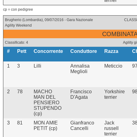
terrier
cp = con pedigree
Brugherio (Lombardia), 09/07/2016 - Gara Nazionale
CLASSI
Agility Weekend
COMBINATA 
Classificato: 4
Agility
#
Pett
Concorrente
Conduttore
Razza
C
1
3
Lilli
Annalisa
Meticcio
9
Meglioli
2
78
MACHO
Francisco
Yorkshire
9
MAN DEL
D'Agata
terrier
PENSIERO
STUPENDO
(cp)
3
81
MON AMIE
Gianfranco
Jack
3
PETIT (cp)
Cancelli
russell
terrier