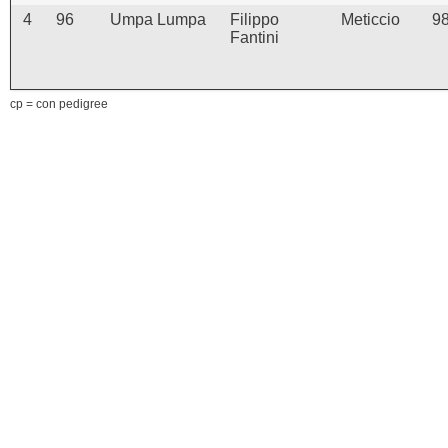
4
96
Umpa Lumpa
Filippo
Meticcio
9
Fantini
cp = con pedigree