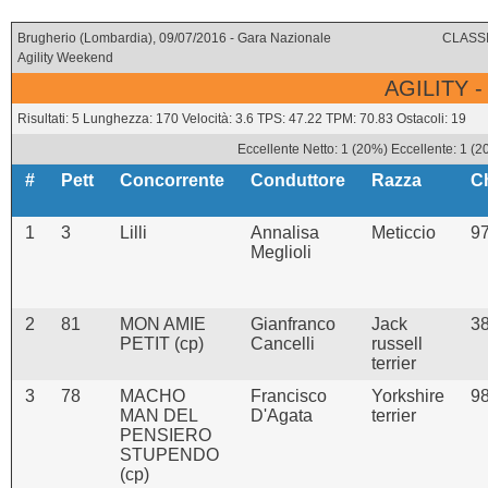
Brugherio (Lombardia), 09/07/2016 - Gara Nazionale
CLASSI
Agility Weekend
AGILITY -
Risultati: 5 Lunghezza: 170 Velocità: 3.6 TPS: 47.22 TPM: 70.83 Ostacoli: 19
Eccellente Netto: 1 (20%) Eccellente: 1 (2
#
Pett
Concorrente
Conduttore
Razza
C
1
3
Lilli
Annalisa
Meticcio
9
Meglioli
2
81
MON AMIE
Gianfranco
Jack
3
PETIT (cp)
Cancelli
russell
terrier
3
78
MACHO
Francisco
Yorkshire
9
MAN DEL
D'Agata
terrier
PENSIERO
STUPENDO
(cp)