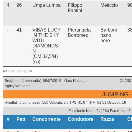
4
96
Umpa Lumpa
Filippo
Meticcio
9
Fantini
-
41
VIBAS LUCY
Pierangela
Barboni
3
IN THE SKY
Borromeo
nano
WITH
nero
DIAMONDS-
N
(CM.32,5/N)
(cp)
cp = con pedigree
Brugherio (Lombardia), 09/07/2016 - Gara Nazionale
CLASSI
Agility Weekend
JUMPING -
Risultati: 5 Lunghezza: 150 Velocità: 3.6 TPS: 41.67 TPM: 62.51 Ostacoli: 19
Eccellente Netto: 2 (40%) Eccellente: 3
#
Pett
Concorrente
Conduttore
Razza
C