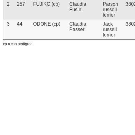
2
257
FUJIKO (cp)
Claudia
Parson
380
Fusini
russell
terrier
3
44
ODONE (cp)
Claudia
Jack
380
Passeri
russell
terrier
cp = con pedigree