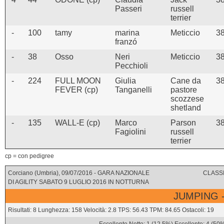
Passeri
russell
terrier
-
100
tamy
marina
Meticcio
3
franzó
-
38
Osso
Neri
Meticcio
3
Pecchioli
-
224
FULL MOON
Giulia
Cane da
3
FEVER (cp)
Tanganelli
pastore
scozzese
shetland
-
135
WALL-E (cp)
Marco
Parson
3
Fagiolini
russell
terrier
cp = con pedigree
Corciano (Umbria), 09/07/2016 - GARA NAZIONALE
CLASSI
DI AGILITY SABATO 9 LUGLIO 2016 IN NOTTURNA
JUMPING -
Risultati: 8 Lunghezza: 158 Velocità: 2.8 TPS: 56.43 TPM: 84.65 Ostacoli: 19