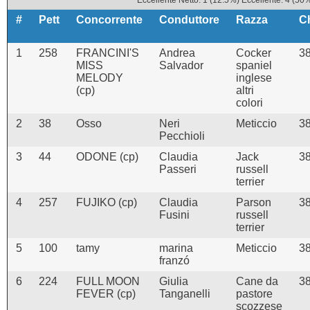
Eccellente Netto: 1 (12.5%) Eccellente: 4 (50
#
Pett
Concorrente
Conduttore
Razza
C
1
258
FRANCINI'S
Andrea
Cocker
3
MISS
Salvador
spaniel
MELODY
inglese
(cp)
altri
colori
2
38
Osso
Neri
Meticcio
3
Pecchioli
3
44
ODONE (cp)
Claudia
Jack
3
Passeri
russell
terrier
4
257
FUJIKO (cp)
Claudia
Parson
3
Fusini
russell
terrier
5
100
tamy
marina
Meticcio
3
franzó
6
224
FULL MOON
Giulia
Cane da
3
FEVER (cp)
Tanganelli
pastore
scozzese