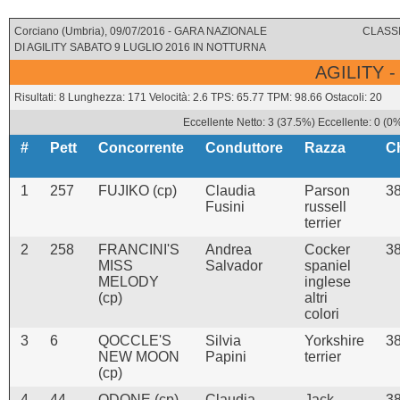
Corciano (Umbria), 09/07/2016 - GARA NAZIONALE
CLASSI
DI AGILITY SABATO 9 LUGLIO 2016 IN NOTTURNA
AGILITY -
Risultati: 8 Lunghezza: 171 Velocità: 2.6 TPS: 65.77 TPM: 98.66 Ostacoli: 20
Eccellente Netto: 3 (37.5%) Eccellente: 0 (0
#
Pett
Concorrente
Conduttore
Razza
C
1
257
FUJIKO (cp)
Claudia
Parson
3
Fusini
russell
terrier
2
258
FRANCINI'S
Andrea
Cocker
3
MISS
Salvador
spaniel
MELODY
inglese
(cp)
altri
colori
3
6
QOCCLE'S
Silvia
Yorkshire
3
NEW MOON
Papini
terrier
(cp)
4
44
ODONE (cp)
Claudia
Jack
3