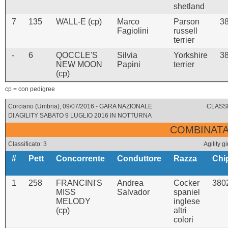
shetland
7
135
WALL-E (cp)
Marco
Parson
3
Fagiolini
russell
terrier
-
6
QOCCLE'S
Silvia
Yorkshire
3
NEW MOON
Papini
terrier
(cp)
cp = con pedigree
Corciano (Umbria), 09/07/2016 - GARA NAZIONALE
CLASSI
DI AGILITY SABATO 9 LUGLIO 2016 IN NOTTURNA
COMBINATA 
Classificato: 3
Agility 
#
Pett
Concorrente
Conduttore
Razza
Chi
1
258
FRANCINI'S
Andrea
Cocker
380
MISS
Salvador
spaniel
MELODY
inglese
(cp)
altri
colori