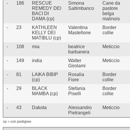
-
186
RESCUE
Simona
Cane da
REMEDY DEI
Saltimbanco
pastore
BACI DI
belga
DAMA (cp)
malinois
-
23
KATHLEEN
Valentina
Border
KELLY DEI
Mastellone
collie
MATIBLU (cp)
-
108
mia
beatrice
Meticcio
barbanera
-
149
india
Walter
Meticcio
Girolami
-
81
LAIKA BIBIP
Rosalia
Border
(cp)
Fiore
collie
-
29
BLACK
Stefania
Border
MAMBA (cp)
Piselli
collie
-
43
Dakota
Alessandro
Meticcio
Pietrangeli
cp = con pedigree