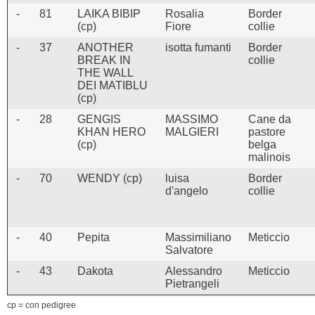
-
81
LAIKA BIBIP
Rosalia
Border
(cp)
Fiore
collie
-
37
ANOTHER
isotta fumanti
Border
BREAK IN
collie
THE WALL
DEI MATIBLU
(cp)
-
28
GENGIS
MASSIMO
Cane da
KHAN HERO
MALGIERI
pastore
(cp)
belga
malinois
-
70
WENDY (cp)
luisa
Border
d'angelo
collie
-
40
Pepita
Massimiliano
Meticcio
Salvatore
-
43
Dakota
Alessandro
Meticcio
Pietrangeli
cp = con pedigree