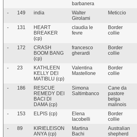
barbanera
-
149
india
Walter
Meticcio
Girolami
-
131
HEART
claudia le
Border
BREAKER
fevre
collie
(cp)
-
172
CRASH
francesco
Border
BOOM BANG
gherardi
collie
(cp)
-
23
KATHLEEN
Valentina
Border
KELLY DEI
Mastellone
collie
MATIBLU (cp)
-
186
RESCUE
Simona
Cane da
REMEDY DEI
Saltimbanco
pastore
BACI DI
belga
DAMA (cp)
malinois
-
153
ELPIS (cp)
Elena
Border
Iacobelli
collie
-
89
KIRIELEISON
Martina
Australian
ANYA (cp)
Bachi
shepherd