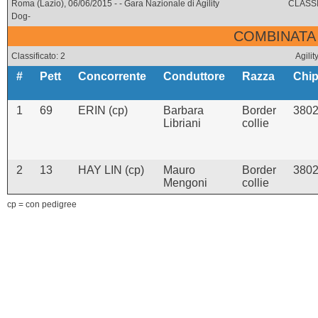
Roma (Lazio), 06/06/2015 - - Gara Nazionale di Agility
CLASSI
Dog-
COMBINATA 
Classificato: 2
Agili
#
Pett
Concorrente
Conduttore
Razza
Chi
1
69
ERIN (cp)
Barbara
Border
380
Libriani
collie
2
13
HAY LIN (cp)
Mauro
Border
380
Mengoni
collie
cp = con pedigree