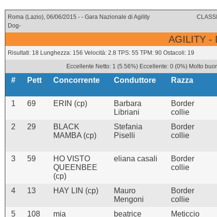
Roma (Lazio), 06/06/2015 - - Gara Nazionale di Agility
CLASSI
Dog-
AGILITY -
Risultati: 18 Lunghezza: 156 Velocità: 2.8 TPS: 55 TPM: 90 Ostacoli: 19
Eccellente Netto: 1 (5.56%) Eccellente: 0 (0%) Molto buo
#
Pett
Concorrente
Conduttore
Razza
1
69
ERIN (cp)
Barbara
Border
Libriani
collie
2
29
BLACK
Stefania
Border
MAMBA (cp)
Piselli
collie
3
59
HO VISTO
eliana casali
Border
QUEENBEE
collie
(cp)
4
13
HAY LIN (cp)
Mauro
Border
Mengoni
collie
5
108
mia
beatrice
Meticcio