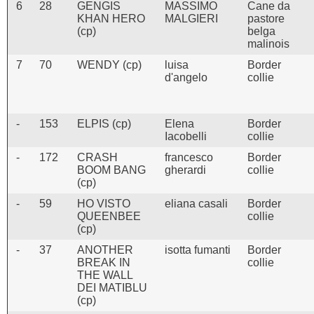
6
28
GENGIS
MASSIMO
Cane da
KHAN HERO
MALGIERI
pastore
(cp)
belga
malinois
7
70
WENDY (cp)
luisa
Border
d'angelo
collie
-
153
ELPIS (cp)
Elena
Border
Iacobelli
collie
-
172
CRASH
francesco
Border
BOOM BANG
gherardi
collie
(cp)
-
59
HO VISTO
eliana casali
Border
QUEENBEE
collie
(cp)
-
37
ANOTHER
isotta fumanti
Border
BREAK IN
collie
THE WALL
DEI MATIBLU
(cp)