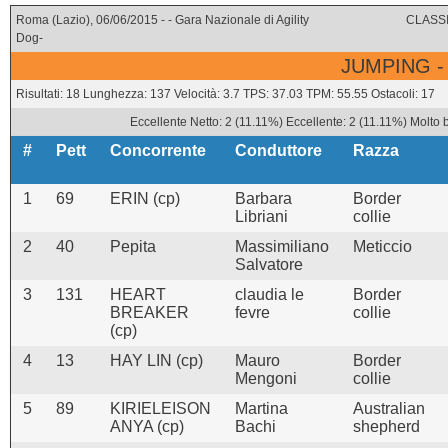
Roma (Lazio), 06/06/2015 - - Gara Nazionale di Agility
CLASSI
Dog-
JUMPING -
Risultati: 18 Lunghezza: 137 Velocità: 3.7 TPS: 37.03 TPM: 55.55 Ostacoli: 17
Eccellente Netto: 2 (11.11%) Eccellente: 2 (11.11%) Molto 
#
Pett
Concorrente
Conduttore
Razza
1
69
ERIN (cp)
Barbara
Border
Libriani
collie
2
40
Pepita
Massimiliano
Meticcio
Salvatore
3
131
HEART
claudia le
Border
BREAKER
fevre
collie
(cp)
4
13
HAY LIN (cp)
Mauro
Border
Mengoni
collie
5
89
KIRIELEISON
Martina
Australian
ANYA (cp)
Bachi
shepherd