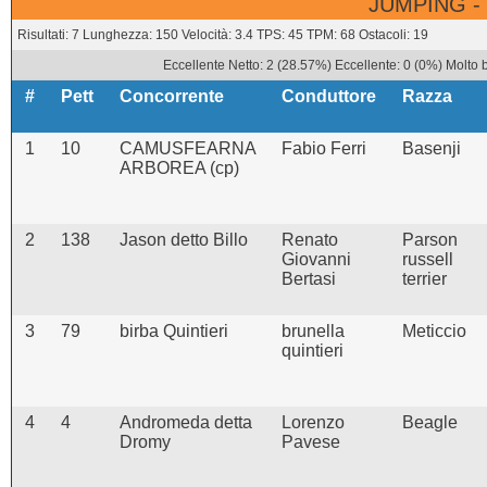
JUMPING -
Risultati: 7 Lunghezza: 150 Velocità: 3.4 TPS: 45 TPM: 68 Ostacoli: 19
Eccellente Netto: 2 (28.57%) Eccellente: 0 (0%) Molto 
#
Pett
Concorrente
Conduttore
Razza
1
10
CAMUSFEARNA
Fabio Ferri
Basenji
ARBOREA (cp)
2
138
Jason detto Billo
Renato
Parson
Giovanni
russell
Bertasi
terrier
3
79
birba Quintieri
brunella
Meticcio
quintieri
4
4
Andromeda detta
Lorenzo
Beagle
Dromy
Pavese