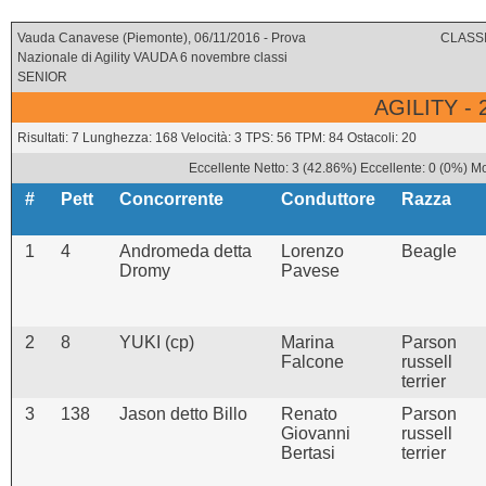
Vauda Canavese (Piemonte), 06/11/2016 - Prova
CLASSI
Nazionale di Agility VAUDA 6 novembre classi
SENIOR
AGILITY -
Risultati: 7 Lunghezza: 168 Velocità: 3 TPS: 56 TPM: 84 Ostacoli: 20
Eccellente Netto: 3 (42.86%) Eccellente: 0 (0%) Mo
#
Pett
Concorrente
Conduttore
Razza
1
4
Andromeda detta
Lorenzo
Beagle
Dromy
Pavese
2
8
YUKI (cp)
Marina
Parson
Falcone
russell
terrier
3
138
Jason detto Billo
Renato
Parson
Giovanni
russell
Bertasi
terrier