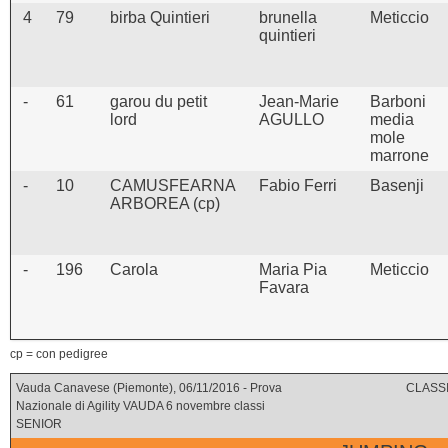
4
79
birba Quintieri
brunella
Meticcio
quintieri
-
61
garou du petit
Jean-Marie
Barboni
lord
AGULLO
media
mole
marrone
-
10
CAMUSFEARNA
Fabio Ferri
Basenji
ARBOREA (cp)
-
196
Carola
Maria Pia
Meticcio
Favara
cp = con pedigree
Vauda Canavese (Piemonte), 06/11/2016 - Prova
CLASSI
Nazionale di Agility VAUDA 6 novembre classi
SENIOR