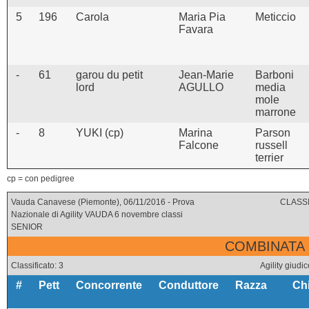
5
196
Carola
Maria Pia
Meticcio
Favara
-
61
garou du petit
Jean-Marie
Barboni
lord
AGULLO
media
mole
marrone
-
8
YUKI (cp)
Marina
Parson
Falcone
russell
terrier
cp = con pedigree
Vauda Canavese (Piemonte), 06/11/2016 - Prova
CLASSI
Nazionale di Agility VAUDA 6 novembre classi
SENIOR
COMBINATA 
Classificato: 3
Agility giu
#
Pett
Concorrente
Conduttore
Razza
Ch