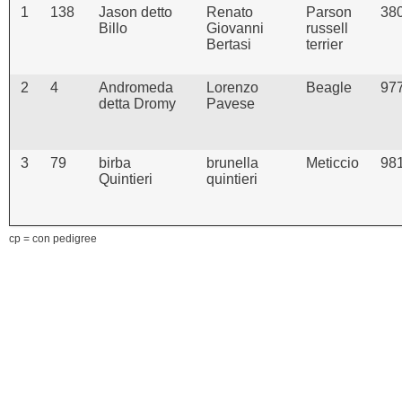
1
138
Jason detto
Renato
Parson
38
Billo
Giovanni
russell
Bertasi
terrier
2
4
Andromeda
Lorenzo
Beagle
97
detta Dromy
Pavese
3
79
birba
brunella
Meticcio
981
Quintieri
quintieri
cp = con pedigree