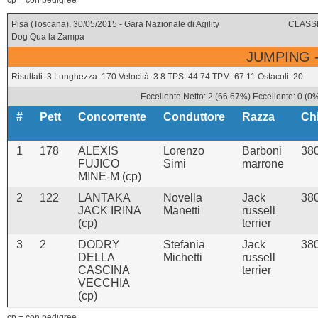
cp = con pedigree
Pisa (Toscana), 30/05/2015 - Gara Nazionale di Agility
CLASSI
Dog Qua la Zampa
JUMPING -
Risultati: 3 Lunghezza: 170 Velocità: 3.8 TPS: 44.74 TPM: 67.11 Ostacoli: 20
Eccellente Netto: 2 (66.67%) Eccellente: 0 (0
#
Pett
Concorrente
Conduttore
Razza
Ch
1
178
ALEXIS
Lorenzo
Barboni
38
FUJICO
Simi
marrone
MINE-M (cp)
2
122
LANTAKA
Novella
Jack
38
JACK IRINA
Manetti
russell
(cp)
terrier
3
2
DODRY
Stefania
Jack
38
DELLA
Michetti
russell
CASCINA
terrier
VECCHIA
(cp)
cp = con pedigree