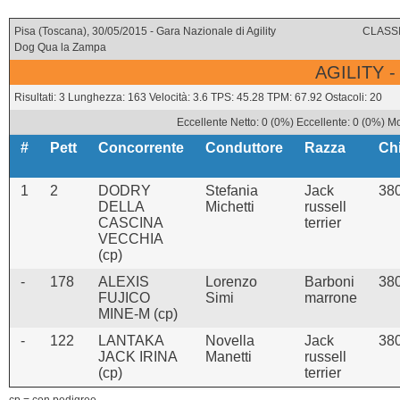
Pisa (Toscana), 30/05/2015 - Gara Nazionale di Agility
CLASSI
Dog Qua la Zampa
AGILITY -
Risultati: 3 Lunghezza: 163 Velocità: 3.6 TPS: 45.28 TPM: 67.92 Ostacoli: 20
Eccellente Netto: 0 (0%) Eccellente: 0 (0%) M
#
Pett
Concorrente
Conduttore
Razza
Ch
1
2
DODRY
Stefania
Jack
38
DELLA
Michetti
russell
CASCINA
terrier
VECCHIA
(cp)
-
178
ALEXIS
Lorenzo
Barboni
38
FUJICO
Simi
marrone
MINE-M (cp)
-
122
LANTAKA
Novella
Jack
38
JACK IRINA
Manetti
russell
(cp)
terrier