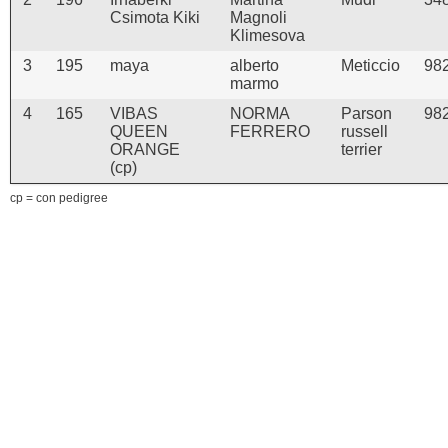
Csimota Kiki
Magnoli
Klimesova
3
195
maya
alberto
Meticcio
98
marmo
4
165
VIBAS
NORMA
Parson
98
QUEEN
FERRERO
russell
ORANGE
terrier
(cp)
cp = con pedigree