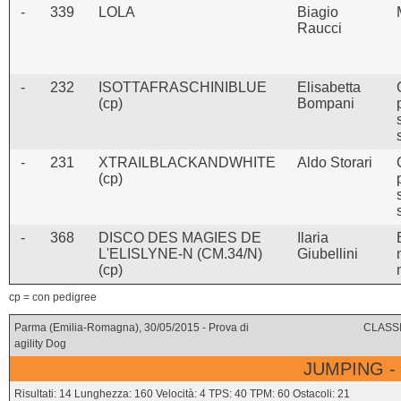
-
339
LOLA
Biagio
Raucci
-
232
ISOTTAFRASCHINIBLUE
Elisabetta
(cp)
Bompani
-
231
XTRAILBLACKANDWHITE
Aldo Storari
(cp)
-
368
DISCO DES MAGIES DE
Ilaria
L'ELISLYNE-N (CM.34/N)
Giubellini
(cp)
cp = con pedigree
Parma (Emilia-Romagna), 30/05/2015 - Prova di
CLASSI
agility Dog
JUMPING -
Risultati: 14 Lunghezza: 160 Velocità: 4 TPS: 40 TPM: 60 Ostacoli: 21