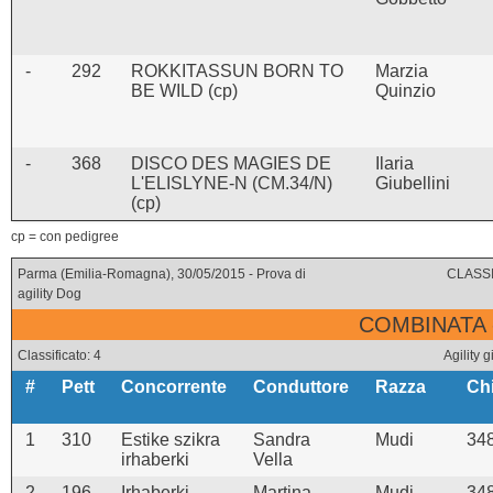
-
292
ROKKITASSUN BORN TO
Marzia
BE WILD (cp)
Quinzio
-
368
DISCO DES MAGIES DE
Ilaria
L'ELISLYNE-N (CM.34/N)
Giubellini
(cp)
cp = con pedigree
Parma (Emilia-Romagna), 30/05/2015 - Prova di
CLASSI
agility Dog
COMBINATA 
Classificato: 4
Agility
#
Pett
Concorrente
Conduttore
Razza
Ch
1
310
Estike szikra
Sandra
Mudi
34
irhaberki
Vella
2
196
Irhaberki
Martina
Mudi
34