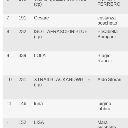
(cp)
FERRERO
7
191
Cesare
costanza
boschetto
8
232
ISOTTAFRASCHINIBLUE
Elisabetta
(cp)
Bompani
9
339
LOLA
Biagio
Raucci
10
231
XTRAILBLACKANDWHITE
Aldo Storari
(cp)
11
146
luna
luigino
fabbro
-
152
LISA
Mara
Gobbetto