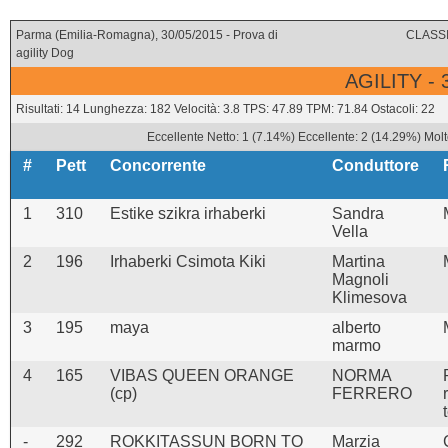
Parma (Emilia-Romagna), 30/05/2015 - Prova di
CLASSI
agility Dog
AGILITY -
Risultati: 14 Lunghezza: 182 Velocità: 3.8 TPS: 47.89 TPM: 71.84 Ostacoli: 22
Eccellente Netto: 1 (7.14%) Eccellente: 2 (14.29%) Molt
#
Pett
Concorrente
Conduttore
1
310
Estike szikra irhaberki
Sandra
Vella
2
196
Irhaberki Csimota Kiki
Martina
Magnoli
Klimesova
3
195
maya
alberto
marmo
4
165
VIBAS QUEEN ORANGE
NORMA
(cp)
FERRERO
-
292
ROKKITASSUN BORN TO
Marzia