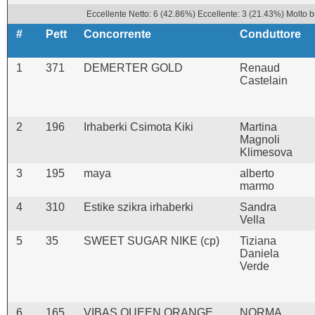
Eccellente Netto: 6 (42.86%) Eccellente: 3 (21.43%) Molto b
#
Pett
Concorrente
Conduttore
1
371
DEMERTER GOLD
Renaud
Castelain
2
196
Irhaberki Csimota Kiki
Martina
Magnoli
Klimesova
3
195
maya
alberto
marmo
4
310
Estike szikra irhaberki
Sandra
Vella
5
35
SWEET SUGAR NIKE (cp)
Tiziana
Daniela
Verde
6
165
VIBAS QUEEN ORANGE
NORMA