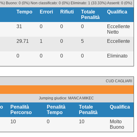
%) Buono: 0 (0%) Non classificato: 0 (0%) Eliminato: 1 (33.33%) Assenti: 0 (0%)
Tempo
Errori
Rifiuti
Totale
Qualifica
Penalità
31
0
0
0
Eccellente
Netto
29.71
1
0
5
Eccellente
0
0
0
0
Eliminato
CUD CAGLIARI
Jumping giudice: MANCA MIKEC
o
Penalità
Penalità
Totale
Qualifica
Percorso
Tempo
Penalità
10
0
10
Molto
Buono