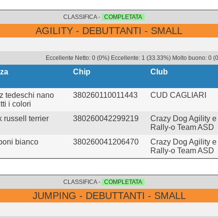
CLASSIFICA -
COMPLETATA
AGILITY - DEBUTTANTI - SMALL
Eccellente Netto: 0 (0%) Eccellente: 1 (33.33%) Molto buono: 0 (
za
Chip
Club
tz tedeschi nano
380260110011443
CUD CAGLIARI
tti i colori
 russell terrier
380260042299219
Crazy Dog Agility e
Rally-o Team ASD
boni bianco
380260041206470
Crazy Dog Agility e
Rally-o Team ASD
CLASSIFICA -
COMPLETATA
JUMPING - DEBUTTANTI - SMALL