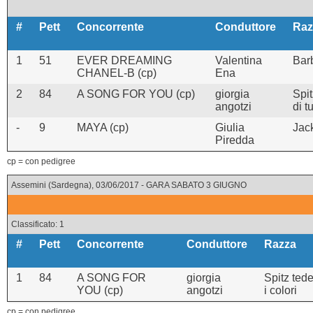
#
Pett
Concorrente
Conduttore
Raz
1
51
EVER DREAMING
Valentina
Bar
CHANEL-B (cp)
Ena
2
84
A SONG FOR YOU (cp)
giorgia
Spi
angotzi
di tu
-
9
MAYA (cp)
Giulia
Jack
Piredda
cp = con pedigree
Assemini (Sardegna), 03/06/2017 - GARA SABATO 3 GIUGNO
Classificato: 1
#
Pett
Concorrente
Conduttore
Razza
1
84
A SONG FOR
giorgia
Spitz tede
YOU (cp)
angotzi
i colori
cp = con pedigree