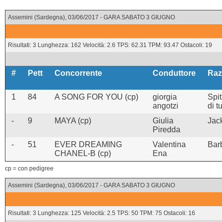
Assemini (Sardegna), 03/06/2017 - GARA SABATO 3 GIUGNO
Risultati: 3 Lunghezza: 162 Velocità: 2.6 TPS: 62.31 TPM: 93.47 Ostacoli: 19
#
Pett
Concorrente
Conduttore
Raz
1
84
A SONG FOR YOU (cp)
giorgia
Spi
angotzi
di tu
-
9
MAYA (cp)
Giulia
Jack
Piredda
-
51
EVER DREAMING
Valentina
Bar
CHANEL-B (cp)
Ena
cp = con pedigree
Assemini (Sardegna), 03/06/2017 - GARA SABATO 3 GIUGNO
Risultati: 3 Lunghezza: 125 Velocità: 2.5 TPS: 50 TPM: 75 Ostacoli: 16