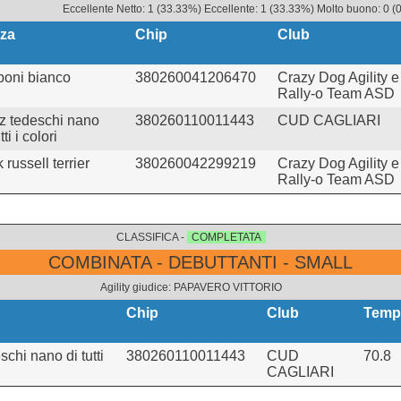
Eccellente Netto: 1 (33.33%) Eccellente: 1 (33.33%) Molto buono: 0 (0
za
Chip
Club
boni bianco
380260041206470
Crazy Dog Agility e
Rally-o Team ASD
tz tedeschi nano
380260110011443
CUD CAGLIARI
tti i colori
 russell terrier
380260042299219
Crazy Dog Agility e
Rally-o Team ASD
CLASSIFICA -
COMPLETATA
COMBINATA - DEBUTTANTI - SMALL
Agility giudice: PAPAVERO VITTORIO
Chip
Club
Temp
schi nano di tutti
380260110011443
CUD
70.8
CAGLIARI