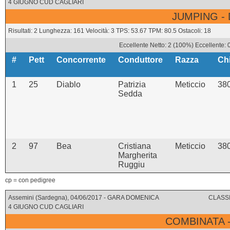
4 GIUGNO CUD CAGLIARI
JUMPING -
Risultati: 2 Lunghezza: 161 Velocità: 3 TPS: 53.67 TPM: 80.5 Ostacoli: 18
Eccellente Netto: 2 (100%) Eccellente: 
#
Pett
Concorrente
Conduttore
Razza
Ch
1
25
Diablo
Patrizia
Meticcio
38
Sedda
2
97
Bea
Cristiana
Meticcio
38
Margherita
Ruggiu
cp = con pedigree
Assemini (Sardegna), 04/06/2017 - GARA DOMENICA
CLASSI
4 GIUGNO CUD CAGLIARI
COMBINATA 