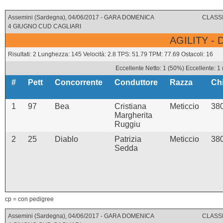
Assemini (Sardegna), 04/06/2017 - GARA DOMENICA
CLASSI
4 GIUGNO CUD CAGLIARI
AGILITY -
Risultati: 2 Lunghezza: 145 Velocità: 2.8 TPS: 51.79 TPM: 77.69 Ostacoli: 16
Eccellente Netto: 1 (50%) Eccellente: 1
#
Pett
Concorrente
Conduttore
Razza
Ch
1
97
Bea
Cristiana
Meticcio
38
Margherita
Ruggiu
2
25
Diablo
Patrizia
Meticcio
38
Sedda
cp = con pedigree
Assemini (Sardegna), 04/06/2017 - GARA DOMENICA
CLASSI