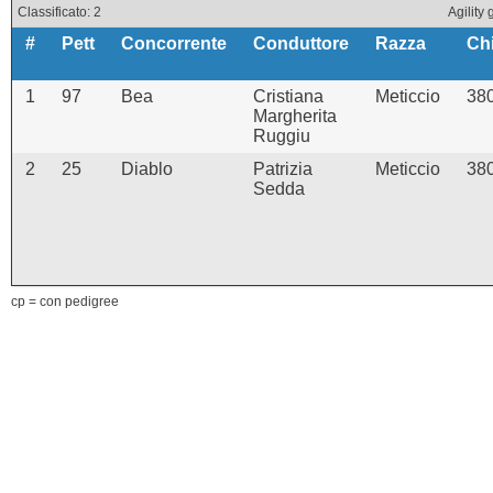
Classificato: 2
Agilit
#
Pett
Concorrente
Conduttore
Razza
Ch
1
97
Bea
Cristiana
Meticcio
38
Margherita
Ruggiu
2
25
Diablo
Patrizia
Meticcio
38
Sedda
cp = con pedigree