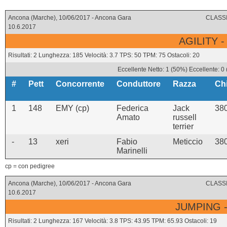
Ancona (Marche), 10/06/2017 - Ancona Gara
CLASSI
10.6.2017
AGILITY -
Risultati: 2 Lunghezza: 185 Velocità: 3.7 TPS: 50 TPM: 75 Ostacoli: 20
Eccellente Netto: 1 (50%) Eccellente: 0
#
Pett
Concorrente
Conduttore
Razza
Ch
1
148
EMY (cp)
Federica
Jack
38
Amato
russell
terrier
-
13
xeri
Fabio
Meticcio
38
Marinelli
cp = con pedigree
Ancona (Marche), 10/06/2017 - Ancona Gara
CLASSI
10.6.2017
JUMPING -
Risultati: 2 Lunghezza: 167 Velocità: 3.8 TPS: 43.95 TPM: 65.93 Ostacoli: 19