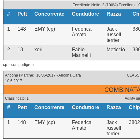
Eccellente Netto: 2 (100%) Eccellente: 
#
Pett
Concorrente
Conduttore
Razza
Ch
1
148
EMY (cp)
Federica
Jack
38
Amato
russell
terrier
2
13
xeri
Fabio
Meticcio
38
Marinelli
cp = con pedigree
Ancona (Marche), 10/06/2017 - Ancona Gara
CLASSI
10.6.2017
COMBINATA 
Classificato: 1
Agility 
#
Pett
Concorrente
Conduttore
Razza
Chip
1
148
EMY (cp)
Federica
Jack
3802
Amato
russell
terrier