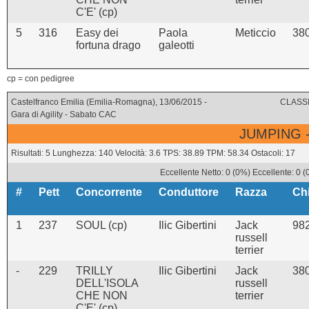
C'E' (cp)
5
316
Easy dei
Paola
Meticcio
38
fortuna drago
galeotti
cp = con pedigree
Castelfranco Emilia (Emilia-Romagna), 13/06/2015 -
CLASSI
Gara di Agility - Sabato CAC
JUMPING -
Risultati: 5 Lunghezza: 140 Velocità: 3.6 TPS: 38.89 TPM: 58.34 Ostacoli: 17
Eccellente Netto: 0 (0%) Eccellente: 0 
#
Pett
Concorrente
Conduttore
Razza
Ch
1
237
SOUL (cp)
Ilic Gibertini
Jack
98
russell
terrier
-
229
TRILLY
Ilic Gibertini
Jack
38
DELL'ISOLA
russell
CHE NON
terrier
C'E' (cp)