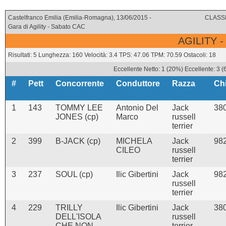
Castelfranco Emilia (Emilia-Romagna), 13/06/2015 -
CLASSI
Gara di Agility - Sabato CAC
AGILITY -
Risultati: 5 Lunghezza: 160 Velocità: 3.4 TPS: 47.06 TPM: 70.59 Ostacoli: 18
Eccellente Netto: 1 (20%) Eccellente: 3 
#
Pett
Concorrente
Conduttore
Razza
Ch
1
143
TOMMY LEE
Antonio Del
Jack
38
JONES (cp)
Marco
russell
terrier
2
399
B-JACK (cp)
MICHELA
Jack
98
CILEO
russell
terrier
3
237
SOUL (cp)
Ilic Gibertini
Jack
98
russell
terrier
4
229
TRILLY
Ilic Gibertini
Jack
38
DELL'ISOLA
russell
CHE NON
terrier