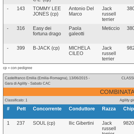
-
143
TOMMY LEE
Antonio Del
Jack
38
JONES (cp)
Marco
russell
terrier
-
316
Easy dei
Paola
Meticcio
38
fortuna drago
galeotti
-
399
B-JACK (cp)
MICHELA
Jack
98
CILEO
russell
terrier
cp = con pedigree
Castelfranco Emilia (Emilia-Romagna), 13/06/2015 -
CLASSI
Gara di Agility - Sabato CAC
COMBINATA 
Classificato: 1
Agility
#
Pett
Concorrente
Conduttore
Razza
Chip
1
237
SOUL (cp)
Ilic Gibertini
Jack
9820
russell
terrier