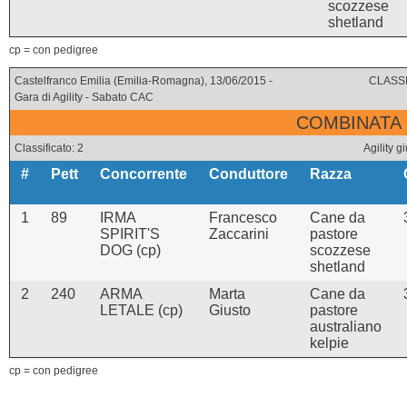
scozzese
shetland
cp = con pedigree
Castelfranco Emilia (Emilia-Romagna), 13/06/2015 -
CLASSI
Gara di Agility - Sabato CAC
COMBINATA 
Classificato: 2
Agility
#
Pett
Concorrente
Conduttore
Razza
1
89
IRMA
Francesco
Cane da
SPIRIT'S
Zaccarini
pastore
DOG (cp)
scozzese
shetland
2
240
ARMA
Marta
Cane da
LETALE (cp)
Giusto
pastore
australiano
kelpie
cp = con pedigree