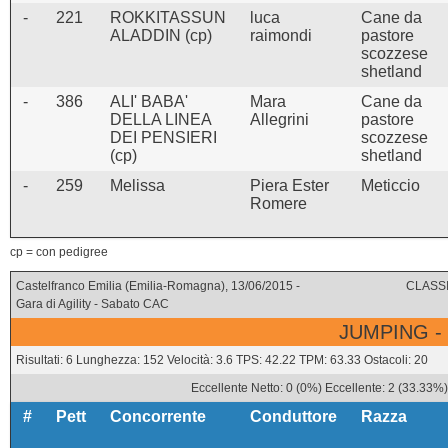
-
221
ROKKITASSUN
luca
Cane da
ALADDIN (cp)
raimondi
pastore
scozzese
shetland
-
386
ALI' BABA'
Mara
Cane da
DELLA LINEA
Allegrini
pastore
DEI PENSIERI
scozzese
(cp)
shetland
-
259
Melissa
Piera Ester
Meticcio
Romere
cp = con pedigree
Castelfranco Emilia (Emilia-Romagna), 13/06/2015 -
CLASSI
Gara di Agility - Sabato CAC
JUMPING -
Risultati: 6 Lunghezza: 152 Velocità: 3.6 TPS: 42.22 TPM: 63.33 Ostacoli: 20
Eccellente Netto: 0 (0%) Eccellente: 2 (33.33%
#
Pett
Concorrente
Conduttore
Razza