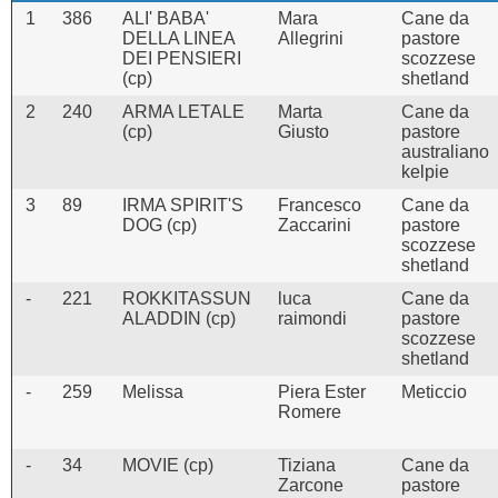
1
386
ALI' BABA'
Mara
Cane da
DELLA LINEA
Allegrini
pastore
DEI PENSIERI
scozzese
(cp)
shetland
2
240
ARMA LETALE
Marta
Cane da
(cp)
Giusto
pastore
australiano
kelpie
3
89
IRMA SPIRIT'S
Francesco
Cane da
DOG (cp)
Zaccarini
pastore
scozzese
shetland
-
221
ROKKITASSUN
luca
Cane da
ALADDIN (cp)
raimondi
pastore
scozzese
shetland
-
259
Melissa
Piera Ester
Meticcio
Romere
-
34
MOVIE (cp)
Tiziana
Cane da
Zarcone
pastore