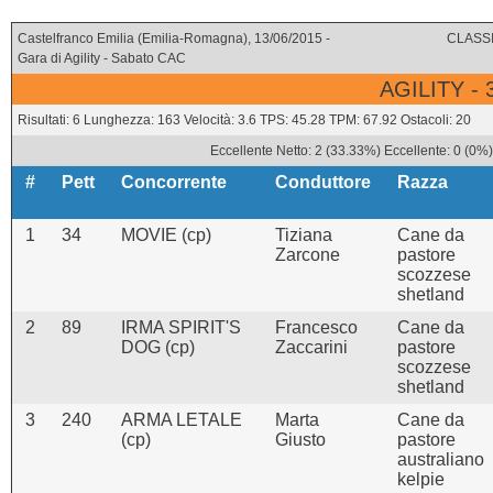
Castelfranco Emilia (Emilia-Romagna), 13/06/2015 -
CLASSI
Gara di Agility - Sabato CAC
AGILITY -
Risultati: 6 Lunghezza: 163 Velocità: 3.6 TPS: 45.28 TPM: 67.92 Ostacoli: 20
Eccellente Netto: 2 (33.33%) Eccellente: 0 (0%
#
Pett
Concorrente
Conduttore
Razza
1
34
MOVIE (cp)
Tiziana
Cane da
Zarcone
pastore
scozzese
shetland
2
89
IRMA SPIRIT'S
Francesco
Cane da
DOG (cp)
Zaccarini
pastore
scozzese
shetland
3
240
ARMA LETALE
Marta
Cane da
(cp)
Giusto
pastore
australiano
kelpie