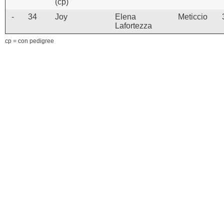
(cp)
-
34
Joy
Elena
Meticcio
Lafortezza
cp = con pedigree