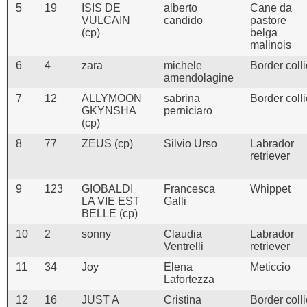
5
19
ISIS DE
alberto
Cane da
VULCAIN
candido
pastore
(cp)
belga
malinois
6
4
zara
michele
Border coll
amendolagine
7
12
ALLYMOON
sabrina
Border coll
GKYNSHA
perniciaro
(cp)
8
77
ZEUS (cp)
Silvio Urso
Labrador
retriever
9
123
GIOBALDI
Francesca
Whippet
LA VIE EST
Galli
BELLE (cp)
10
2
sonny
Claudia
Labrador
Ventrelli
retriever
11
34
Joy
Elena
Meticcio
Lafortezza
12
16
JUST A
Cristina
Border coll