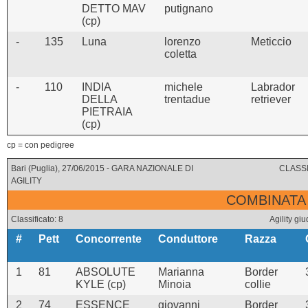
DETTO MAV
putignano
(cp)
-
135
Luna
lorenzo
Meticcio
coletta
-
110
INDIA
michele
Labrador
DELLA
trentadue
retriever
PIETRAIA
(cp)
cp = con pedigree
Bari (Puglia), 27/06/2015 - GARA NAZIONALE DI
CLASSI
AGILITY
COMBINATA 
Classificato: 8
Agility g
#
Pett
Concorrente
Conduttore
Razza
1
81
ABSOLUTE
Marianna
Border
KYLE (cp)
Minoia
collie
2
74
ESSENCE
giovanni
Border