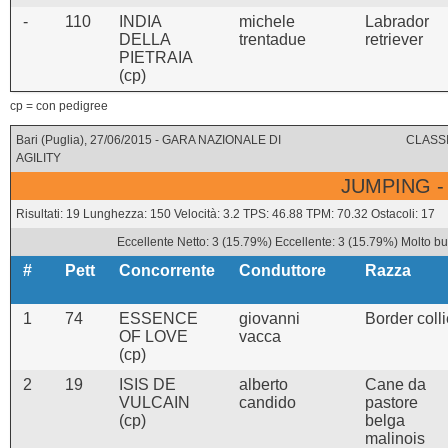
-
110
INDIA
michele
Labrador
DELLA
trentadue
retriever
PIETRAIA
(cp)
cp = con pedigree
Bari (Puglia), 27/06/2015 - GARA NAZIONALE DI
CLASSI
AGILITY
JUMPING -
Risultati: 19 Lunghezza: 150 Velocità: 3.2 TPS: 46.88 TPM: 70.32 Ostacoli: 17
Eccellente Netto: 3 (15.79%) Eccellente: 3 (15.79%) Molto bu
#
Pett
Concorrente
Conduttore
Razza
1
74
ESSENCE
giovanni
Border coll
OF LOVE
vacca
(cp)
2
19
ISIS DE
alberto
Cane da
VULCAIN
candido
pastore
(cp)
belga
malinois