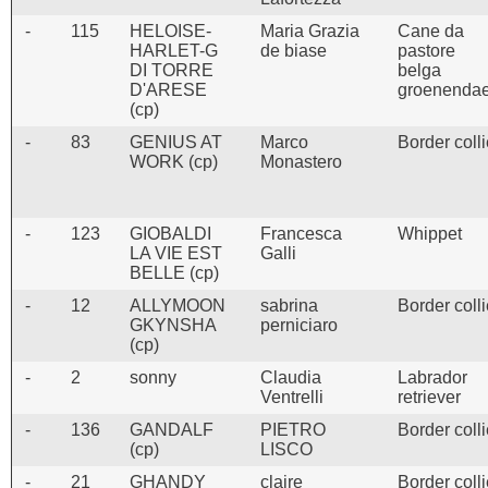
-
115
HELOISE-
Maria Grazia
Cane da
HARLET-G
de biase
pastore
DI TORRE
belga
D'ARESE
groenendae
(cp)
-
83
GENIUS AT
Marco
Border coll
WORK (cp)
Monastero
-
123
GIOBALDI
Francesca
Whippet
LA VIE EST
Galli
BELLE (cp)
-
12
ALLYMOON
sabrina
Border coll
GKYNSHA
perniciaro
(cp)
-
2
sonny
Claudia
Labrador
Ventrelli
retriever
-
136
GANDALF
PIETRO
Border coll
(cp)
LISCO
-
21
GHANDY
claire
Border coll