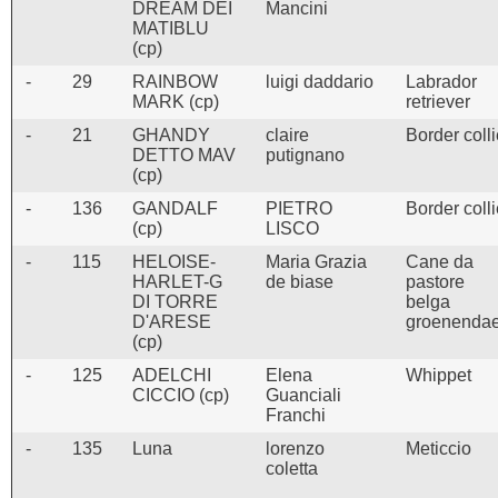
DREAM DEI
Mancini
MATIBLU
(cp)
-
29
RAINBOW
luigi daddario
Labrador
MARK (cp)
retriever
-
21
GHANDY
claire
Border coll
DETTO MAV
putignano
(cp)
-
136
GANDALF
PIETRO
Border coll
(cp)
LISCO
-
115
HELOISE-
Maria Grazia
Cane da
HARLET-G
de biase
pastore
DI TORRE
belga
D'ARESE
groenendae
(cp)
-
125
ADELCHI
Elena
Whippet
CICCIO (cp)
Guanciali
Franchi
-
135
Luna
lorenzo
Meticcio
coletta