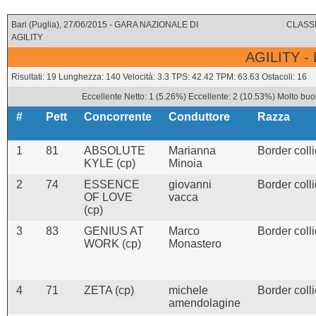
Bari (Puglia), 27/06/2015 - GARA NAZIONALE DI
CLASSI
AGILITY
AGILITY -
Risultati: 19 Lunghezza: 140 Velocità: 3.3 TPS: 42.42 TPM: 63.63 Ostacoli: 16
Eccellente Netto: 1 (5.26%) Eccellente: 2 (10.53%) Molto buo
#
Pett
Concorrente
Conduttore
Razza
1
81
ABSOLUTE
Marianna
Border coll
KYLE (cp)
Minoia
2
74
ESSENCE
giovanni
Border coll
OF LOVE
vacca
(cp)
3
83
GENIUS AT
Marco
Border coll
WORK (cp)
Monastero
4
71
ZETA (cp)
michele
Border coll
amendolagine