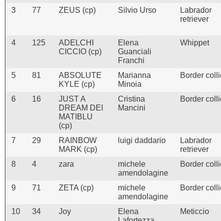
3
77
ZEUS (cp)
Silvio Urso
Labrador
retriever
4
125
ADELCHI
Elena
Whippet
CICCIO (cp)
Guanciali
Franchi
5
81
ABSOLUTE
Marianna
Border coll
KYLE (cp)
Minoia
6
16
JUST A
Cristina
Border coll
DREAM DEI
Mancini
MATIBLU
(cp)
7
29
RAINBOW
luigi daddario
Labrador
MARK (cp)
retriever
8
4
zara
michele
Border coll
amendolagine
9
71
ZETA (cp)
michele
Border coll
amendolagine
10
34
Joy
Elena
Meticcio
Lafortezza