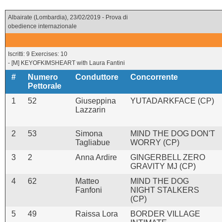
Albairate (Lombardia), 23/02/2019 - Prova di
obedience internazionale
Iscritti: 9 Exercises: 10
- [M] KEYOFKIMSHEART with Laura Fantini
#
Numero
Conduttore
Concorrente
Pettorale
1
52
Giuseppina
YUTADARKFACE (CP)
Lazzarin
2
53
Simona
MIND THE DOG DON'T
Tagliabue
WORRY (CP)
3
2
Anna Ardire
GINGERBELL ZERO
GRAVITY MJ (CP)
4
62
Matteo
MIND THE DOG
Fanfoni
NIGHT STALKERS
(CP)
5
49
Raissa Lora
BORDER VILLAGE