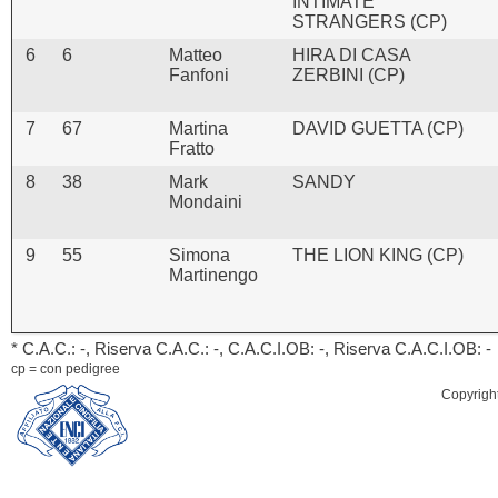
INTIMATE
STRANGERS (CP)
6
6
Matteo
HIRA DI CASA
Fanfoni
ZERBINI (CP)
7
67
Martina
DAVID GUETTA (CP)
Fratto
8
38
Mark
SANDY
Mondaini
9
55
Simona
THE LION KING (CP)
Martinengo
* C.A.C.: -, Riserva C.A.C.: -, C.A.C.I.OB: -, Riserva C.A.C.I.OB: -
cp = con pedigree
Copyrigh