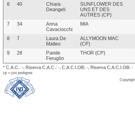
6
40
Chiara
SUNFLOWER DES
Deangeli
UNS ET DES
AUTRES (CP)
7
34
Anna
MIA
Cavaciocchi
8
7
Laura De
ALLYMOON MAC
Matteo
(CP)
9
28
Paride
THOR (CP)
Feruglio
* C.A.C.: -, Riserva C.A.C.: -, C.A.C.I.OB: -, Riserva C.A.C.I.OB: -
cp = con pedigree
Copyrigh