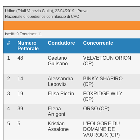
Udine (Friuli-Venezia Giulia), 22/04/2019 - Prova
Nazionale di obedience con rilascio di CAC
Iscritti: 9 Exercises: 11
#
Numero
Conduttore
Concorrente
Pettorale
1
48
Gaetano
VELVETGUN ORION
Gulisano
(CP)
2
14
Alessandra
BINKY SHAPIRO
Lebovitz
(CP)
3
19
Elisa Piccin
FOXRIDGE WILY
(CP)
4
39
Elena
ORSO (CP)
Arrigoni
5
5
Kristian
L'FOLGORE DU
Assalone
DOMAINE DE
VAUROUX (CP)