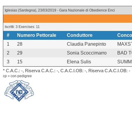
Iglesias (Sardegna), 23/03/2019 - Gara Nazionale di Obedience Enci
Iscritti: 3 Exercises: 11
#
Numero Pettorale
Conduttore
Conco
1
28
Claudia Panepinto
MAXST
2
29
Sonia Scoccimarro
BAD T
3
15
Elena Sulis
SUMM
* C.A.C.: -, Riserva C.A.C.: -, C.A.C.I.OB: -, Riserva C.A.C.I.OB: -
cp = con pedigree