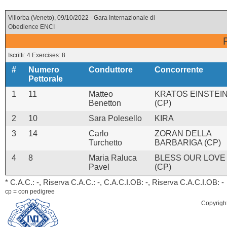
Villorba (Veneto), 09/10/2022 - Gara Internazionale di
Obedience ENCI
Iscritti: 4 Exercises: 8
#
Numero
Conduttore
Concorrente
Pettorale
1
11
Matteo
KRATOS EINSTEI
Benetton
(CP)
2
10
Sara Polesello
KIRA
3
14
Carlo
ZORAN DELLA
Turchetto
BARBARIGA (CP)
4
8
Maria Raluca
BLESS OUR LOVE
Pavel
(CP)
* C.A.C.: -, Riserva C.A.C.: -, C.A.C.I.OB: -, Riserva C.A.C.I.OB: -
cp = con pedigree
Copyrigh