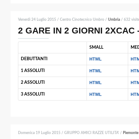
Venerdì 24 Luglio 2015 / Centro Cinotecnico Umbro /
Umbria
/ 632 visit
2 GARE IN 2 GIORNI 2XCAC -
SMALL
ME
HTML
HT
DEBUTTANTI
HTML
HT
1 ASSOLUTI
HTML
HT
2 ASSOLUTI
HTML
HT
3 ASSOLUTI
Domenica 19 Luglio 2015 / GRUPPO AMICI RAZZE UTILITA' /
Piemonte