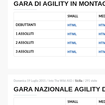
GARA DI AGILITY IN MONT
SMALL
ME
HTML
HT
DEBUTTANTI
HTML
HT
1 ASSOLUTI
HTML
HT
2 ASSOLUTI
HTML
HT
3 ASSOLUTI
Domenica 19 Luglio 2015 / Into The Wild ASD /
Sicilia
/ 291 visite
GARA NAZIONALE AGILITY 
SMALL
ME