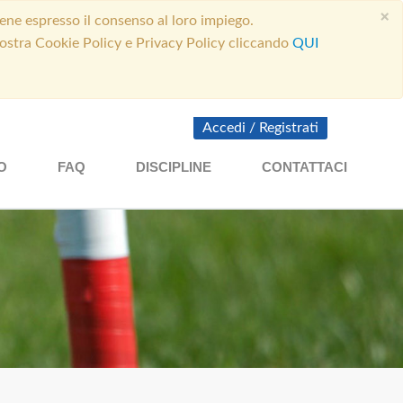
×
ene espresso il consenso al loro impiego.
 nostra Cookie Policy e Privacy Policy cliccando
QUI
Accedi
/
Registrati
O
FAQ
DISCIPLINE
CONTATTACI