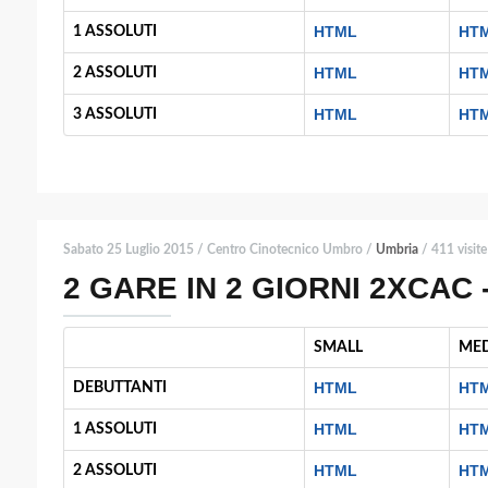
HTML
HT
1 ASSOLUTI
HTML
HT
2 ASSOLUTI
HTML
HT
3 ASSOLUTI
Sabato 25 Luglio 2015 / Centro Cinotecnico Umbro /
Umbria
/ 411 visite
2 GARE IN 2 GIORNI 2XCAC -
SMALL
ME
HTML
HT
DEBUTTANTI
HTML
HT
1 ASSOLUTI
HTML
HT
2 ASSOLUTI