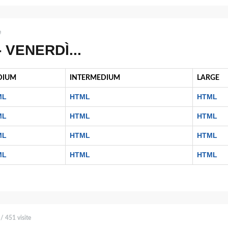
e
 VENERDÌ...
DIUM
INTERMEDIUM
LARGE
ML
HTML
HTML
ML
HTML
HTML
ML
HTML
HTML
ML
HTML
HTML
/ 451 visite