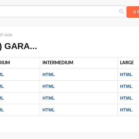
R
9 visite
 GARA...
DIUM
INTERMEDIUM
LARGE
ML
HTML
HTML
ML
HTML
HTML
ML
HTML
HTML
ML
HTML
HTML