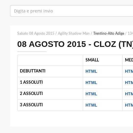
Sabato 08 Agosto 2015 / Agility Shadow Man /
Trentino-Alto Adige
/ 134
08 AGOSTO 2015 - CLOZ (TN)
SMALL
ME
HTML
HT
DEBUTTANTI
HTML
HT
1 ASSOLUTI
HTML
HT
2 ASSOLUTI
HTML
HT
3 ASSOLUTI