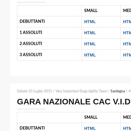
SMALL
ME
HTML
HT
DEBUTTANTI
HTML
HT
1 ASSOLUTI
HTML
HT
2 ASSOLUTI
HTML
HT
3 ASSOLUTI
Sabato 25 Luglio 2015 / Very Important Dogs Agility Team /
Sardegna
/ 49
GARA NAZIONALE CAC V.I.D
SMALL
ME
HTML
HT
DEBUTTANTI