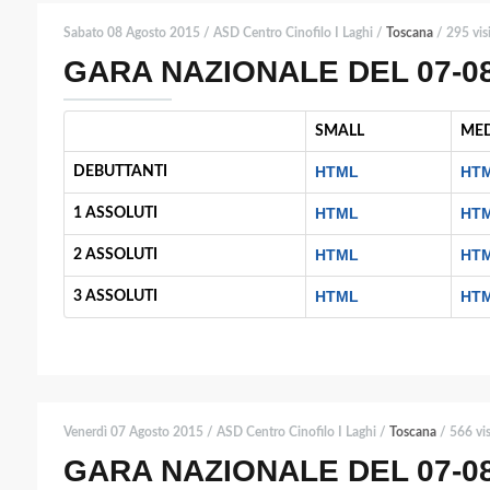
Sabato 08 Agosto 2015 / ASD Centro Cinofilo I Laghi /
Toscana
/ 295 vis
GARA NAZIONALE DEL 07-08-
SMALL
ME
HTML
HT
DEBUTTANTI
HTML
HT
1 ASSOLUTI
HTML
HT
2 ASSOLUTI
HTML
HT
3 ASSOLUTI
Venerdì 07 Agosto 2015 / ASD Centro Cinofilo I Laghi /
Toscana
/ 566 vis
GARA NAZIONALE DEL 07-08-