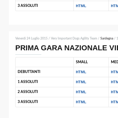
HTML
HT
3 ASSOLUTI
Venerdì 24 Luglio 2015 / Very Important Dogs Agility Team /
Sardegna
/ 1
PRIMA GARA NAZIONALE VI
SMALL
ME
HTML
HT
DEBUTTANTI
HTML
HT
1 ASSOLUTI
HTML
HT
2 ASSOLUTI
HTML
HT
3 ASSOLUTI