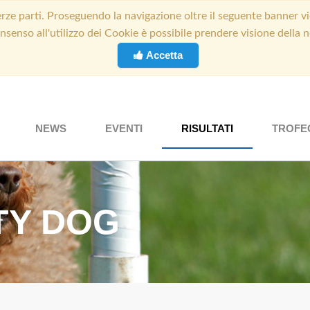
ze parti. Proseguendo la navigazione oltre il seguente banner vi
onsenso all'utilizzo dei Cookie è possibile prendere visione della
Accetta
NEWS
EVENTI
RISULTATI
TROFE
ITY DOG