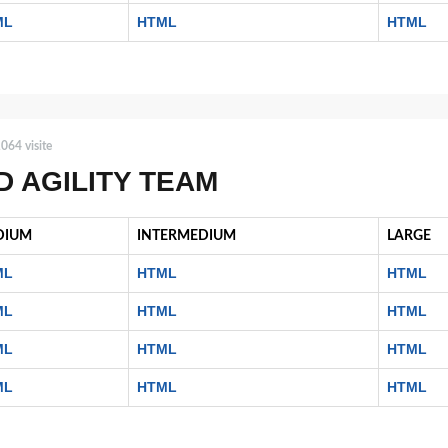
ML
HTML
HTML
064 visite
D AGILITY TEAM
DIUM
INTERMEDIUM
LARGE
ML
HTML
HTML
ML
HTML
HTML
ML
HTML
HTML
ML
HTML
HTML