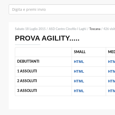
Sabato 18 Luglio 2015 / ASD Centro Cinofilo I Laghi /
Toscana
/ 426 visi
PROVA AGILITY.....
SMALL
ME
HTML
HT
DEBUTTANTI
HTML
HT
1 ASSOLUTI
HTML
HT
2 ASSOLUTI
HTML
HT
3 ASSOLUTI