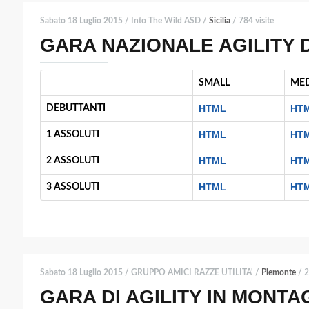
Sabato 18 Luglio 2015 / Into The Wild ASD /
Sicilia
/ 784 visite
GARA NAZIONALE AGILITY
SMALL
ME
HTML
HT
DEBUTTANTI
HTML
HT
1 ASSOLUTI
HTML
HT
2 ASSOLUTI
HTML
HT
3 ASSOLUTI
Sabato 18 Luglio 2015 / GRUPPO AMICI RAZZE UTILITA' /
Piemonte
/ 2
GARA DI AGILITY IN MONT