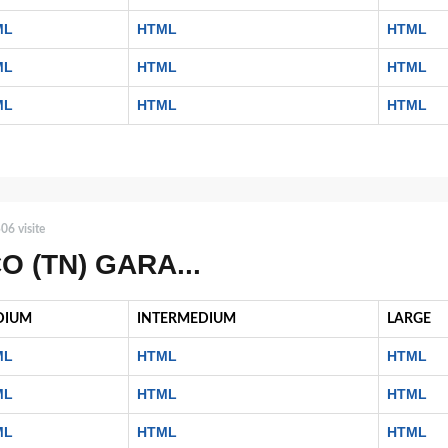
ML
HTML
HTML
ML
HTML
HTML
ML
HTML
HTML
06 visite
O (TN) GARA...
DIUM
INTERMEDIUM
LARGE
ML
HTML
HTML
ML
HTML
HTML
ML
HTML
HTML