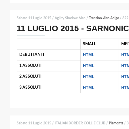
Sabato 11 Luglio 2015 / Agility Shadow Man /
Trentino-Alto Adige
/ 822 
11 LUGLIO 2015 - SARNONIC
SMALL
ME
HTML
HT
DEBUTTANTI
HTML
HT
1 ASSOLUTI
HTML
HT
2 ASSOLUTI
HTML
HT
3 ASSOLUTI
Sabato 11 Luglio 2015 / ITALIAN BORDER COLLIE CLUB /
Piemonte
/ 3