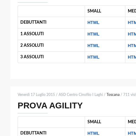
SMALL
ME
HTML
HT
DEBUTTANTI
HTML
HT
1 ASSOLUTI
HTML
HT
2 ASSOLUTI
HTML
HT
3 ASSOLUTI
Venerdì 17 Luglio 2015 / ASD Centro Cinofilo I Laghi /
Toscana
/ 711 visi
PROVA AGILITY
SMALL
ME
HTML
HT
DEBUTTANTI