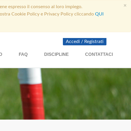
×
ene espresso il consenso al loro impiego.
 nostra Cookie Policy e Privacy Policy cliccando
QUI
Accedi
/
Registrati
O
FAQ
DISCIPLINE
CONTATTACI