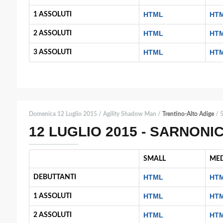
HTML
HT
1 ASSOLUTI
HTML
HT
2 ASSOLUTI
HTML
HT
3 ASSOLUTI
Domenica 12 Luglio 2015 / Agility Shadow Man /
Trentino-Alto Adige
/ 5
12 LUGLIO 2015 - SARNONIC
SMALL
ME
HTML
HT
DEBUTTANTI
HTML
HT
1 ASSOLUTI
HTML
HT
2 ASSOLUTI