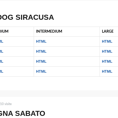
 DOG SIRACUSA
DIUM
INTERMEDIUM
LARGE
ML
HTML
HTML
ML
HTML
HTML
ML
HTML
HTML
ML
HTML
HTML
10 visite
AGNA SABATO