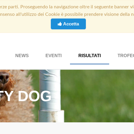
ze parti. Proseguendo la navigazione oltre il seguente banner vi
onsenso all'utilizzo dei Cookie è possibile prendere visione della
Accetta
NEWS
EVENTI
RISULTATI
TROFE
ITY DOG