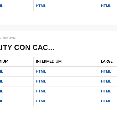
ML
HTML
HTML
/ 304 visite
ITY CON CAC...
DIUM
INTERMEDIUM
LARGE
ML
HTML
HTML
ML
HTML
HTML
ML
HTML
HTML
ML
HTML
HTML