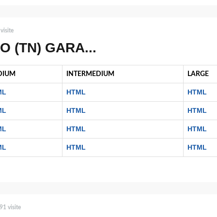
visite
O (TN) GARA...
DIUM
INTERMEDIUM
LARGE
ML
HTML
HTML
ML
HTML
HTML
ML
HTML
HTML
ML
HTML
HTML
91 visite